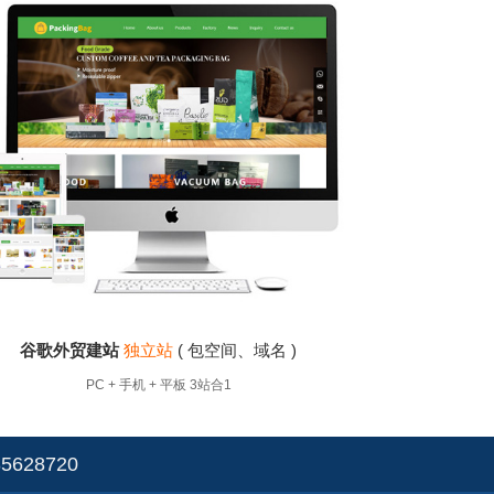
贸网站建设
东莞外贸网站建设
佛山外贸网
歌英文网站建设！涵盖各大地区外贸网站建
中山外贸B2B建站
大连外贸B2B建站
工
苏州 东莞 宁波
贸建站报价及价格费用
外贸谷歌建站 / 英文网站设计制
外贸独立站搭建 | 聚
谷歌外贸建站
独立站
( 包空间、域名 )
谷歌外贸
PC + 手机 + 平板 3站合1
28720