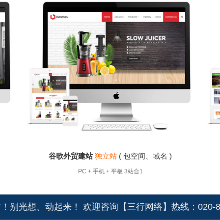
岛外贸谷歌建站
谷歌独立站费用
珠海外贸网站建设
中山外
于
建站
外贸工厂独立站定制开发
山东外贸B2B建站
义乌外贸B2B建站
、
外贸出口公司官网设计制作
宁波外贸B2B建站
、谷
锡 佛山 南京
站 - 代码为砖，流量为河
郑州
大连
烟台
谷歌建站多少钱
西安
上海
深圳 北京 河南 河北 
外贸建站多少钱-外
谷歌外贸建站
独立站
( 包空间、域名 )
PC + 手机 + 平板 3站合1
！别光想、动起来！ 欢迎咨询【三行网络】热线：020-856