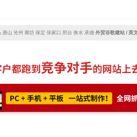
唐山 沧州 廊坊 保定 张家口 邢台 衡水 承德
外贸谷歌建站 / 
阳 许昌 平顶山 安阳 焦作 商丘 开封 濮阳 周口 信阳
外贸谷歌建站
辽阳 丹东 营口 抚顺 本溪 盘锦 鞍山 葫芦岛 铁岭 朝阳
外贸谷歌
【广西外贸建站公司】广西 南宁 桂林 柳州 百色 北海 崇左 防城港 贵港 河池 贺州 来宾 钦州 梧州 玉林
外贸
 莆田 漳州 宁德
外贸谷歌建站 / 英文网站设计制作
 荆州 黄石 荆门
十堰
潜江 仙桃 鄂州 恩施州 黄冈 神农架林区 
潍坊
临沂
淄博 济宁 泰安 聊城
威海
枣庄 德州 日照 东营 菏