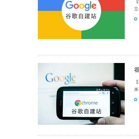
【
立
【
来