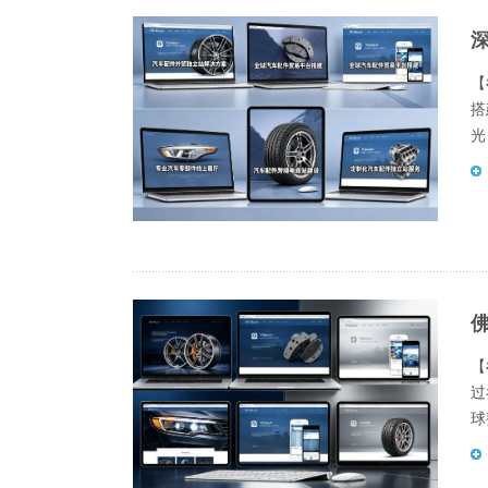
【
搭
光
【
过
球