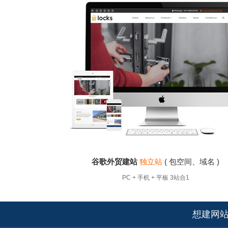
Link
建外贸网站
南通外贸谷歌建站
青
站建设
三行网络 - 专业做外贸网站的公司！专注
广州外贸网站建设
青岛外贸B2B
厂自建站——外贸独立站+谷歌推广
设：广州 厦门 青岛 天津 成都 重庆 杭州 无
谷歌建
焦产品核心卖点
作
间、域名 )
谷歌外贸建站
独立站
( 包空间、域名 )
1
PC + 手机 + 平板 3站合1
想建网站