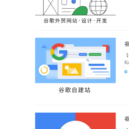
谷
【
乱