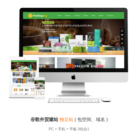
独立站
( 包空间、域名 )
谷歌外贸建站
独
 手机 + 平板 3站合1
PC + 手机