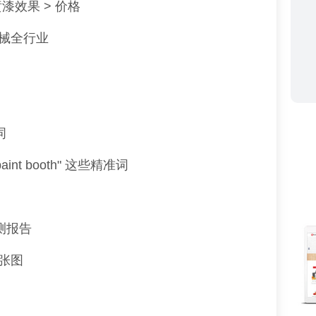
漆效果 > 价格
械全行业
词
al paint booth" 这些精准词
测报告
张图