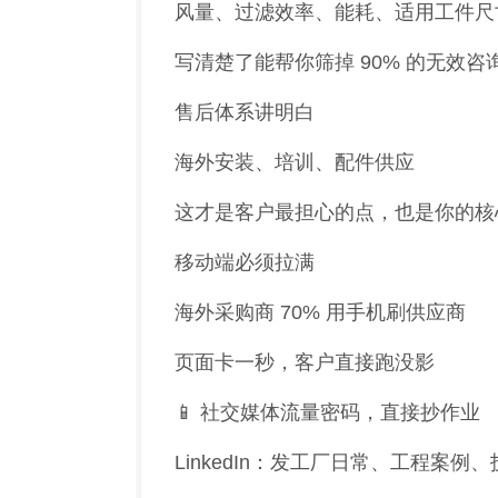
风量、过滤效率、能耗、适用工件尺
空间、域名 )
企业官网
独立站
( 包空间、域名 )
写清楚了能帮你筛掉 90% 的无效咨
 3站合1
PC + 手机 + 平板 3站合1
售后体系讲明白
海外安装、培训、配件供应
这才是客户最担心的点，也是你的核
移动端必须拉满
海外采购商 70% 用手机刷供应商
页面卡一秒，客户直接跑没影
📱 社交媒体流量密码，直接抄作业
LinkedIn：发工厂日常、工程案例