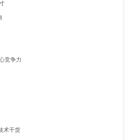
寸
企业官网
独立站
( 包空间、域名 )
询
PC + 手机 + 平板 3站合1
心竞争力
、技术干货