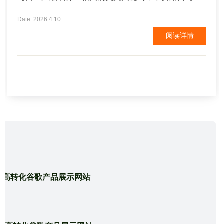
也不要用数字，因为对于老外而言，简写和数字是影
响理解的。 2、挑选建站系统和服务器 由于大部分外
Date: 2026.4.10
贸soho不具备代码编写能力，所以要选择有成熟外贸
阅读详情
网站模板的建站系统。 3、挑选外贸网站模板 外贸网
站模板决定了网...
造高转化谷歌产品展示网站