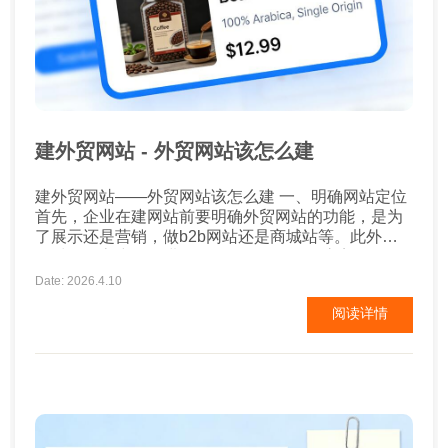
建外贸网站 - 外贸网站该怎么建
建外贸网站——外贸网站该怎么建 一、明确网站定位
首先，企业在建网站前要明确外贸网站的功能，是为
了展示还是营销，做b2b网站还是商城站等。此外，
要对目标客户群体进行分析，了解他们的审美习惯，
阅读浏览习惯，关心的内容等，以便在网站搭建时更
Date: 2026.4.10
有方向和思路。 二、网站设计要重视 外贸网站设计往
阅读详情
往影响着用户对于企业的第一印象，决定着他们是
否...