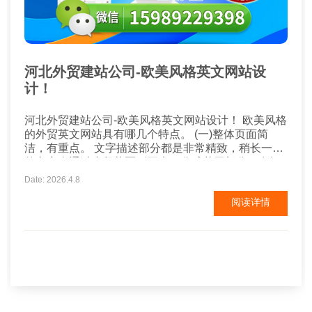
河北外贸建站公司-欧美风格英文网站设
计！
河北外贸建站公司-欧美风格英文网站设计！ 欧美风格
的外贸英文网站具有哪几个特点。 (一)整体页面简
洁，有重点。 文字描述部分都是非常精致，稍长一些
的文章会通过小段落区别开来，分成若干部分，在阅
读的时候不至于感到疲劳。文字和图片的排列错落有
Date: 2026.4.8
序，内容主题鲜明，图片清晰且相关性强，能够提高
阅读详情
浏览者的阅读兴趣。 (二)布局精致细腻，简约大气。
图片传达的喻意有内...