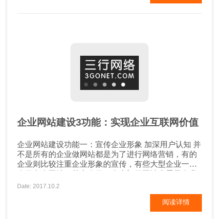
线下推广的方...
企业网站建设3功能：实现企业互联网价值
企业网站建设功能一：宣传企业形象 加深用户认知 并
不是所有的企业做网站都是为了进行网络营销，有的
企业则比较注重企业形象的宣传，有些大型企业一般
会做多个网站，其中会做一个专门的网站来展示企业
形象，一些中小企业不管是线下还是线上其知名度都
Date: 2017.10.2
不是很高，所以其会首先选择提高企业形象，等企业
阅读详情
不管是在网络中还是在线下都有了一定的知名度，才
会逐渐的将重点放在网络营销方面。 用户可能对于该