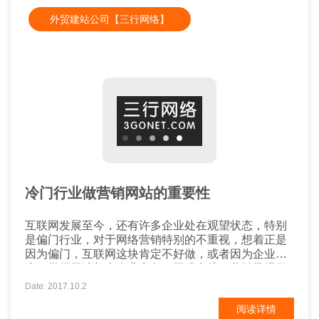
外贸建站公司【三行网络】
冷门行业做营销网站的重要性
互联网发展至今，还有许多企业处在观望状态，特别
是偏门行业，对于网络营销特别的不重视，想着正是
因为偏门，互联网这块肯定不好做，或者因为企业
小，觉得无法与大企业竞争，再或者线下营销已经做
的很好，不需要再去做网络营销。其实在互联网时
Date: 2017.10.2
代，这想法是错误的，互联网这块无论企业，还是个
阅读详情
人都适合在互联网营销，关键得网站定位要清晰，要