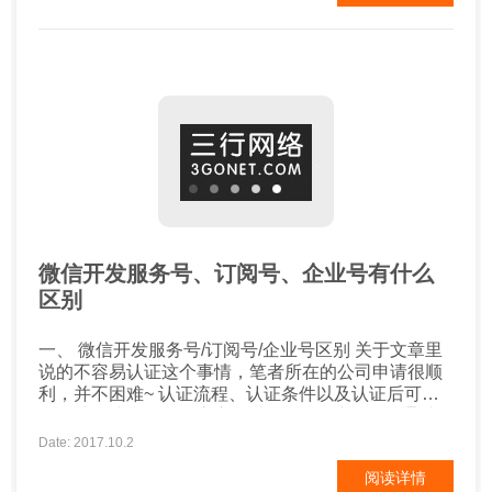
有一套专业的网络营销方案。下面三行网络与大家分
享，冷门行业做营销网站的重要性。 很多企业在对
于...
微信开发服务号、订阅号、企业号有什么
区别
一、 微信开发服务号/订阅号/企业号区别 关于文章里
说的不容易认证这个事情，笔者所在的公司申请很顺
利，并不困难~ 认证流程、认证条件以及认证后可实
现的功能请参照微信官方网站~ 如何推广： 1、通过网
站、微博、社区等途径，推广自己的微信公众号的二
Date: 2017.10.2
维码，获取更多订阅用户，扩大影响力。 2、通过提
阅读详情
高自己公众微信品牌度来绑定更多忠实用户 3、通过