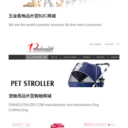
五金装饰品外贸B2C商城
We are the world's premier resource for fine men's accessori
宠物用品外贸购物商城
DWHOLESALER.COM manufactures and wholesales Dog
Clothes,Dog